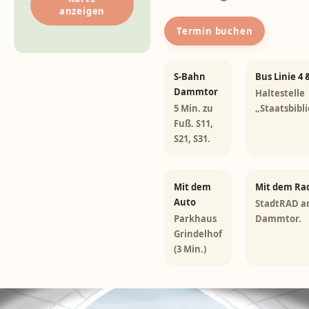
anzeigen
Termin buchen
S-Bahn
Bus Linie 4 
Dammtor
Haltestelle
5 Min. zu
„Staatsbibl
Fuß. S11,
S21, S31.
Mit dem
Mit dem Ra
Auto
StadtRAD 
Parkhaus
Dammtor.
Grindelhof
(3 Min.)